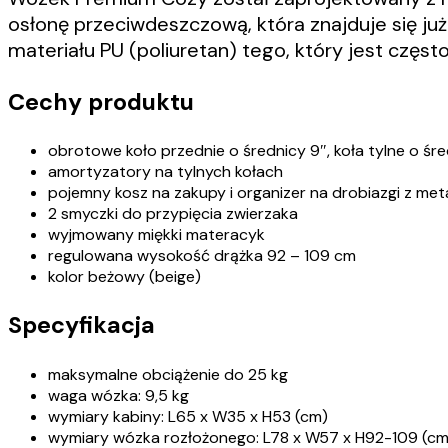
osłonę przeciwdeszczową, która znajduje się ju
materiału PU (poliuretan) tego, który jest częs
Cechy produktu
obrotowe koło przednie o średnicy 9″, koła tylne o śre
amortyzatory na tylnych kołach
pojemny kosz na zakupy i organizer na drobiazgi z me
2 smyczki do przypięcia zwierzaka
wyjmowany miękki materacyk
regulowana wysokość drążka 92 – 109 cm
kolor beżowy (beige)
Specyfikacja
maksymalne obciążenie do 25 kg
waga wózka: 9,5 kg
wymiary kabiny: L65 x W35 x H53 (cm)
wymiary wózka rozłożonego: L78 x W57 x H92-109 (cm