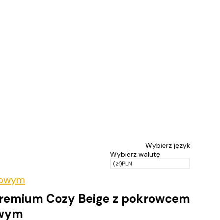
Wybierz język
Wybierz walutę
(zł)
PLN
zowym
Premium Cozy Beige z pokrowcem
owym