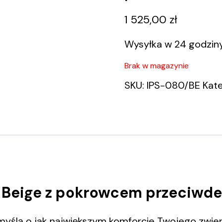
1 525,00
zł
Wysyłka w 24 godzin
Brak w magazynie
SKU:
IPS-080/BE
Kate
 Beige z pokrowcem przeciwd
yślą o jak największym komforcie Twojego zwier