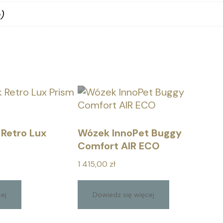
)
 Retro Lux
Wózek InnoPet Buggy
Comfort AIR ECO
1 415,00
zł
ej
Dowiedz się więcej