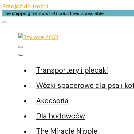
Przejdź do treści
The shipping for most EU countries is available.
Stylove ZOO
Internetowy sklep z artykułami dla zwierzą
Transportery i plecaki
Wózki spacerowe dla psa i ko
Akcesoria
Dla hodowców
The Miracle Nipple