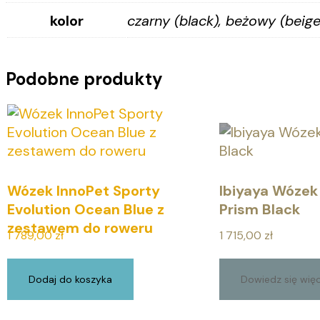
kolor
czarny (black), beżowy (beige
Podobne produkty
Wózek InnoPet Sporty
Ibiyaya Wózek
Evolution Ocean Blue z
Prism Black
zestawem do roweru
1 789,00
zł
1 715,00
zł
Dodaj do koszyka
Dowiedz się więc