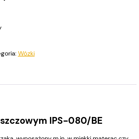
y
goria:
Wózki
eszczowym IPS-080/BE
zaka, wyposażony m.in. w miękki materac czy