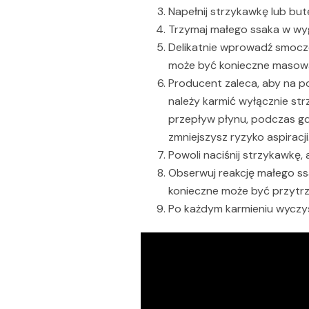
Napełnij strzykawkę lub but
Trzymaj małego ssaka w wygo
Delikatnie wprowadź smocze
może być konieczne masowan
Producent zaleca, aby na p
należy karmić wyłącznie st
przepływ płynu, podczas gd
zmniejszysz ryzyko aspiracji
Powoli naciśnij strzykawkę,
Obserwuj reakcję małego ss
konieczne może być przytrz
Po każdym karmieniu wyczyś