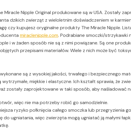
he Miracle Nipple Original produkowane są w USA. Zostały z
anta dzikich zwierząt z wieloletnim doświadczeniem w karmien
agę czy kupujesz oryginalne produkty The Miracle Nipple. Lis
Producenta
miraclenipple.com
. Podrabiane smoczki/strzykawki 
ipple i w żaden sposób nie są z nimi powiązane. Są one prod
objętych przepisami materiałów. Wiele z nich może być toksy
wykonane są z wysokiej jakości, trwałego i bezpiecznego mate
ą wytrzymałe, miękkie i elastyczne. Ich kształt sprawia, że zw
aż zostały zaprojektowane w taki sposób, aby naśladować na
twór, więc nie ma potrzeby robić go samodzielnie.
jsza ryzyko połknięcia całego smoczka lub przegryzienia go
o ugniatania, więc zwierzęta mogą ugniatać ją małymi łapkam
tkę.