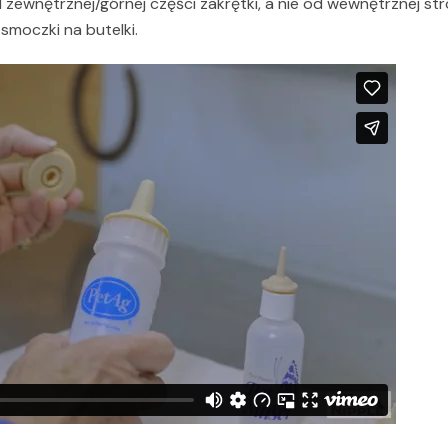
ewnętrznej/górnej części zakrętki, a nie od wewnętrznej stro
smoczki na butelki.