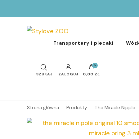
Stylove ZOO
Internetowy sklep z artykułami dla zwierząt
Transportery i plecaki
Wózk
0
ZALOGUJ
0,00 ZŁ
Strona główna
Produkty
The Miracle Nipple