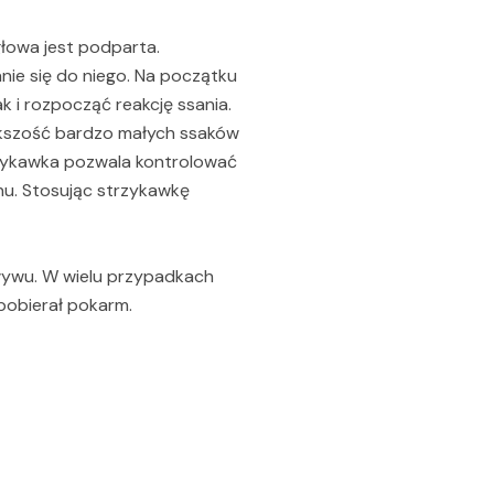
głowa jest podparta.
nie się do niego. Na początku
 i rozpocząć reakcję ssania.
iększość bardzo małych ssaków
trzykawka pozwala kontrolować
nu. Stosując strzykawkę
pływu. W wielu przypadkach
pobierał pokarm.