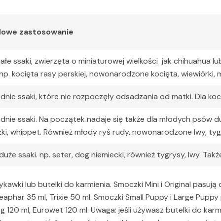
dowe zastosowanie
łe ssaki, zwierzęta o miniaturowej wielkości jak chihuahua l
np. kocięta rasy perskiej, nowonarodzone kocięta, wiewiórki, my
ednie ssaki, które nie rozpoczęły odsadzania od matki. Dla k
ednie ssaki. Na początek nadaje się także dla młodych psów 
ki, whippet. Również młody ryś rudy, nowonarodzone lwy, tygrys
 duże ssaki. np. seter, dog niemiecki, również tygrysy, lwy. Tak
awki lub butelki do karmienia. Smoczki Mini i Original pasują
Beaphar 35 ml, Trixie 50 ml. Smoczki Small Puppy i Large Pupp
Ag 120 ml, Eurowet 120 ml. Uwaga: jeśli używasz butelki do kar