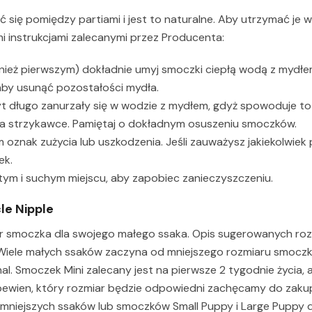
się pomiędzy partiami i jest to naturalne. Aby utrzymać je 
 instrukcjami zalecanymi przez Producenta:
ież pierwszym) dokładnie umyj smoczki ciepłą wodą z mydłe
aby usunąć pozostałości mydła.
yt długo zanurzały się w wodzie z mydłem, gdyż spowoduje to
na strzykawce. Pamiętaj o dokładnym osuszeniu smoczków.
znak zużycia lub uszkodzenia. Jeśli zauważysz jakiekolwiek p
ek.
ym i suchym miejscu, aby zapobiec zanieczyszczeniu.
le Nipple
r smoczka dla swojego małego ssaka. Opis sugerowanych ro
j. Wiele małych ssaków zaczyna od mniejszego rozmiaru smocz
inal. Smoczek Mini zalecany jest na pierwsze 2 tygodnie życia,
eś pewien, który rozmiar będzie odpowiedni zachęcamy do zaku
a mniejszych ssaków lub smoczków Small Puppy i Large Puppy 