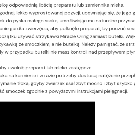
elkę odpowiednią ilością preparatu lub zamiennika mleka.
dnej, lekko wyprostowanej pozycji, upewniając się, że jego 
k do pyska małego ssaka, umożliwiając mu naturalne przyssa
ie gardła zwierzęcia, aby połknęło preparat, by poczuć smak
oczątku używać strzykawki Miracle Oring zamiast butelki. W
rzykawką ze smoczkiem, a nie butelką. Należy pamiętać, że s
y w przypadku butelki nie masz kontroli nad przepływem pły
.
 aby uwolnić preparat lub mleko zastępcze.
aka na karmienie i w razie potrzeby dostosuj natężenie prze
ymanie tłoka, gdyby zwierzak ssał zbyt mocno i zbyt szybko 
ć smoczek zgodnie z powyższymi instrukcjami pielęgnacji.