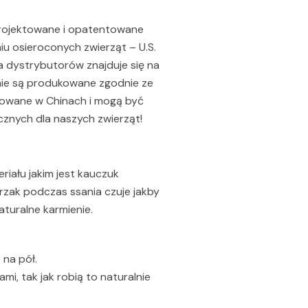
aprojektowane i opatentowane
iu osieroconych zwierząt – U.S.
ta dystrybutorów znajduje się na
nie są produkowane zgodnie ze
ukowane w Chinach i mogą być
cznych dla naszych zwierząt!
riału jakim jest kauczuk
ierzak podczas ssania czuje jakby
turalne karmienie.
 na pół.
i, tak jak robią to naturalnie