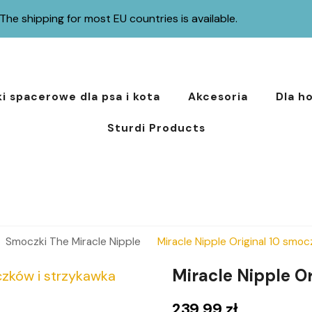
The shipping for most EU countries is available.
i spacerowe dla psa i kota
Akcesoria
Dla h
Sturdi Products
Smoczki The Miracle Nipple
Miracle Nipple Original 10 smoc
Miracle Nipple O
239,99
zł