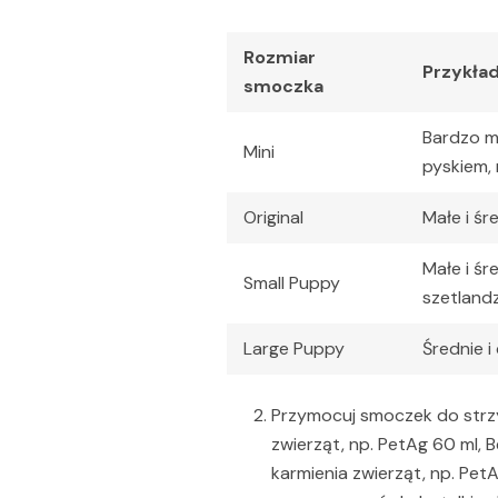
Rozmiar
Przykła
smoczka
Bardzo ma
Mini
pyskiem, 
Original
Małe i śr
Małe i śr
Small Puppy
szetlandz
Large Puppy
Średnie i
Przymocuj smoczek do strzyk
zwierząt, np. PetAg 60 ml, 
karmienia zwierząt, np. Pet