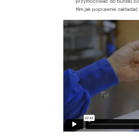
przymocować do butelki od z
film jak poprawnie zakładać 