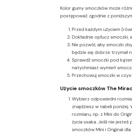
Kolor gumy smoczków może różnić 
postępować zgodnie z poniższymi
Przed każdym użyciem (równ
Dokładnie opłucz smoczki, 
Nie pozwól, aby smoczki zb
będzie się dobrze trzymał 
Sprawdź smoczki pod kątem o
natychmiast wymień smocz
Przechowuj smoczki w czyst
Użycie smoczków The Mirac
Wybierz odpowiedni rozmia
znajdziesz w tabeli poniże
rozmiaru, np. z Mini do Orig
życia ssaka. Jeśli nie jest
smoczków Mini i Original dl