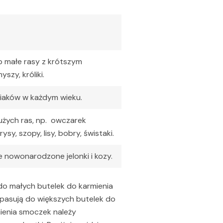
ub małe rasy z krótszym
szy, króliki.
ociaków w każdym wieku.
dużych ras, np. owczarek
y, szopy, lisy, bobry, świstaki.
że nowonarodzone jelonki i kozy.
 do małych butelek do karmienia
y pasują do większych butelek do
mienia smoczek należy