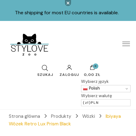
The shipping for most EU countries is available.
Internetowy sklep z artykułami dla zwierząt
Stylove ZOO
0
ZALOGUJ
0,00 ZŁ
Wybierz język
Polish
Wybierz walutę
(zł)
PLN
Strona główna
Produkty
Wózki
Ibiyaya
Wózek Retro Lux Prism Black